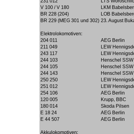
231 012
LTS Woroschil
V 100 / V 180
LKM Babelsber
BR 228 (204)
LOB Babelsber
BR 229 (MEG 301 und 302)
23. August Buk
Elektrolokomotiven:
204 011
AEG Berlin
211 049
LEW Hennigsdo
243 117
LEW Hennigsdo
244 103
Henschel SSW
244 105
Henschel SSW
244 143
Henschel SSW
250 250
LEW Hennigsdo
251 012
LEW Hennigsdo
254 106
AEG Berlin
120 005
Krupp, BBC
180 014
Skoda Pilsen
E 18 24
AEG Berlin
E 44 507
AEG Berlin
Akkulokomotiven: