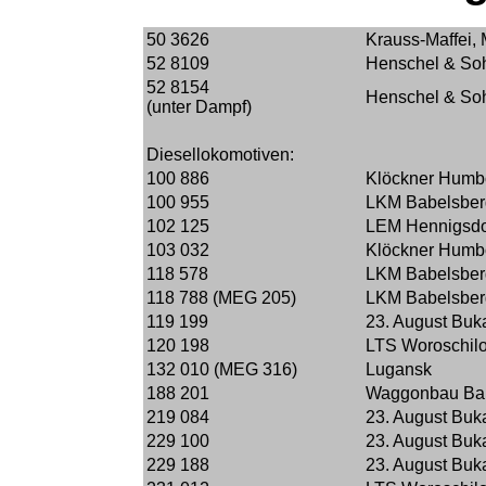
50 3626
Krauss-Maffei,
52 8109
Henschel & Soh
52 8154
Henschel & Soh
(unter Dampf)
Diesellokomotiven:
100 886
Klöckner Humbo
100 955
LKM Babelsber
102 125
LEM Hennigsdo
103 032
Klöckner Humbo
118 578
LKM Babelsber
118 788 (MEG 205)
LKM Babelsber
119 199
23. August Buk
120 198
LTS Woroschil
132 010 (MEG 316)
Lugansk
188 201
Waggonbau Ba
219 084
23. August Buk
229 100
23. August Buk
229 188
23. August Buk