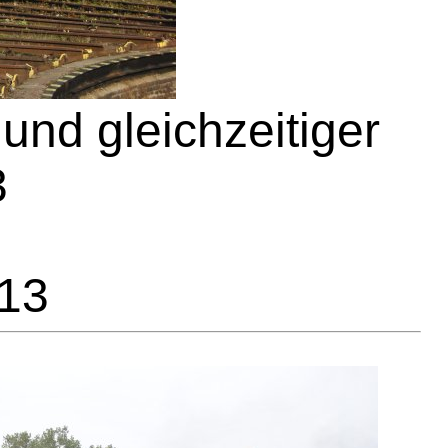
nd gleichzeitiger
3
013