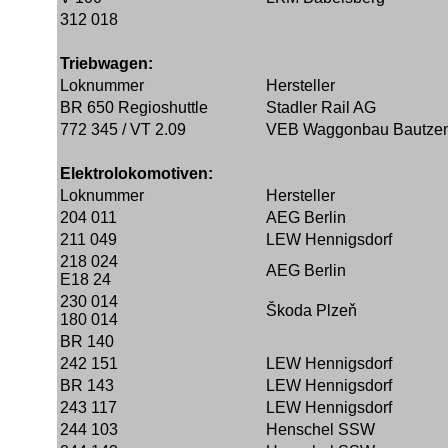
312 018
Triebwagen:
Loknummer
Hersteller
BR 650 Regioshuttle
Stadler Rail AG
772 345 / VT 2.09
VEB Waggonbau Bautze
Elektrolokomotiven:
Loknummer
Hersteller
204 011
AEG Berlin
211 049
LEW Hennigsdorf
218 024
AEG Berlin
E18 24
230 014
Škoda Plzeň
180 014
BR 140
242 151
LEW Hennigsdorf
BR 143
LEW Hennigsdorf
243 117
LEW Hennigsdorf
244 103
Henschel SSW