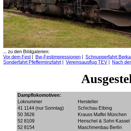
... zu den Bildgalerien:
Vor dem Fest
|
Bw-Festimpressionen
|
Schnupperfahrt Berka
Sonderfahrt Pfefferminzfahrt
|
Vereinsausflug TEV
|
Nach de
Ausgeste
Dampflokomotiven:
Loknummer
Hersteller
41 1144 (nur Sonntag)
Schichau Elbing
50 3626
Krauss Maffei München
52 8109
Henschel & Sohn Kassel
52 8154
Maschinenbau Berlin