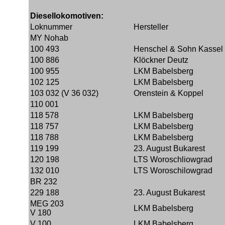
Diesellokomotiven:
Loknummer
Hersteller
MY Nohab
100 493
Henschel & Sohn Kassel
100 886
Klöckner Deutz
100 955
LKM Babelsberg
102 125
LKM Babelsberg
103 032 (V 36 032)
Orenstein & Koppel
110 001
118 578
LKM Babelsberg
118 757
LKM Babelsberg
118 788
LKM Babelsberg
119 199
23. August Bukarest
120 198
LTS Woroschliowgrad
132 010
LTS Woroschilowgrad
BR 232
229 188
23. August Bukarest
MEG 203
LKM Babelsberg
V 180
V 100
LKM Babelsberg