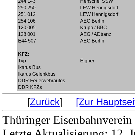
244 143
Henschel SSW
250 250
LEW Hennigsdorf
251 012
LEW Hennigsdorf
254 106
AEG Berlin
120 005
Krupp / BBC
128 001
AEG / ADtranz
E44 507
AEG Berlin
KFZ:
Typ
Eigner
Ikarus Bus
Ikarus Gelenkbus
DDR Feuerwehrautos
DDR KFZs
[
Zurück
]
[Zur Hauptsei
Thüringer Eisenbahnverein 
Letzte Aktualisierung: 12. 