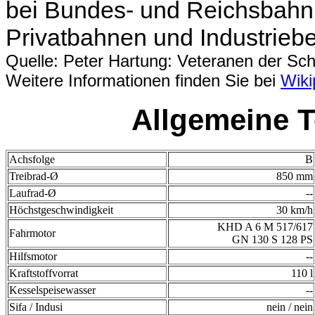
bei Bundes- und Reichsbahn 
Privatbahnen und Industriebe
Quelle: Peter Hartung: Veteranen der Sc
Weitere Informationen finden Sie bei
Wiki
Allgemeine T
Achsfolge
B
Treibrad-Ø
850 mm
Laufrad-Ø
--
Höchstgeschwindigkeit
30 km/h
KHD A 6 M 517/617
Fahrmotor
GN 130 S 128 PS
Hilfsmotor
--
Kraftstoffvorrat
110 l
Kesselspeisewasser
--
Sifa / Indusi
nein / nein