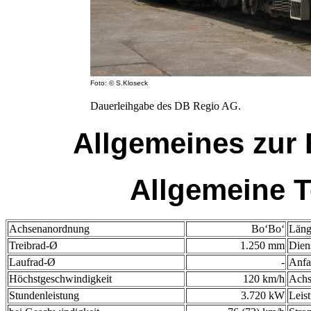
Foto: © S.Kloseck
Dauerleihgabe des DB Regio AG.
Allgemeines zur 
Allgemeine T
Achsenanordnung
Bo‘Bo‘
Läng
Treibrad-Ø
1.250 mm
Diens
Laufrad-Ø
-
Anfa
Höchstgeschwindigkeit
120 km/h
Achs
Stundenleistung
3.720 kW
Leis