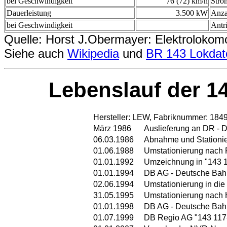
bei Geschwindigkeit
76 (72) km/h
Stro
Dauerleistung
3.500 kW
Anza
bei Geschwindigkeit
Antr
Quelle: Horst J.Obermayer: Elektrolokom
Siehe auch
Wikipedia
und
BR 143 Lokda
Lebenslauf der 14
Hersteller: LEW, Fabriknummer: 1849
März 1986
Auslieferung an DR - 
06.03.1986
Abnahme und Stationie
01.06.1988
Umstationierung nach
01.01.1992
Umzeichnung in "143 1
01.01.1994
DB AG - Deutsche Bahn
02.06.1994
Umstationierung in die
31.05.1995
Umstationierung nach H
01.01.1998
DB AG - Deutsche Bah
01.07.1999
DB Regio AG "143 117