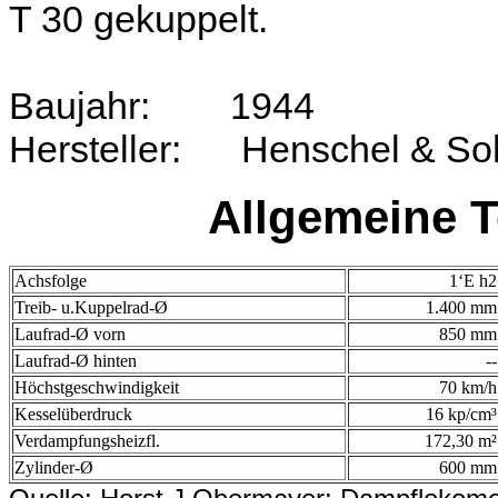
T 30 gekuppelt.
Baujahr: 1944
Hersteller: Henschel & So
Allgemeine T
Achsfolge
1‘E h2
Treib- u.Kuppelrad-Ø
1.400 mm
Laufrad-Ø vorn
850 mm
Laufrad-Ø hinten
--
Höchstgeschwindigkeit
70 km/h
Kesselüberdruck
16 kp/cm³
Verdampfungsheizfl.
172,30 m²
Zylinder-Ø
600 mm