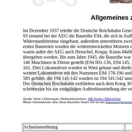
Allgemeines 
Im Dezember 1937 erteilte die Deutsche Reichsbahn Gesell
93 enstand bei der AEG die Baureihe E94, die sich in Auf
Widerstandsbremse eingebaut, außerdem unterstützen zwei
ersten Bauserien wurden die weiterentwickelten Motoren d
waren außer der AEG auch Henschel, Krupp, Kraus-Maffe
übergeben werden. Bis zum Jahre 1945, die Baureihe war a
146 Maschinen in Dienst gestellt (E94 001-136, E94 145
161. Drei Lokomotiven wurden in Wien gebaut und direkt 
weitere Lokomotiven mit den Nummern E94 178-196 und 26
585 geführt, die 194 141-142 wurden zu 194 541-542 um
Der Deutschen Reichsbahn verblieben nach dem Krieg 30 L
schrittweise bis zur endgültigen Außerdienststellung der 
Quelle: Horst J.Obermayer: Elektrolokomotiven,
DIE-Archiv / Ellok-Archiv
.
Weiter Informationen über diese Baureihe finden Sie bei der
Interessengemeinsc
Achsenanordnung