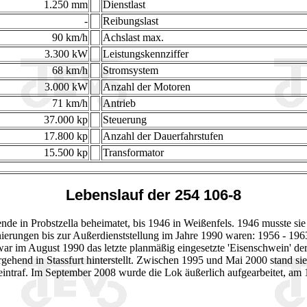
1.250 mm
Dienstlast
-
Reibungslast
90 km/h
Achslast max.
3.300 kW
Leistungskennziffer
68 km/h
Stromsystem
3.000 kW
Anzahl der Motoren
71 km/h
Antrieb
37.000 kp
Steuerung
17.800 kp
Anzahl der Dauerfahrstufen
15.500 kp
Transformator
Lebenslauf der 254 106-8
ende in Probstzella beheimatet, bis 1946 in Weißenfels. 1946 musste s
nierungen bis zur Außerdienststellung im Jahre 1990 waren: 1956 - 1
r im August 1990 das letzte planmäßig eingesetzte 'Eisenschwein' de
rgehend in Stassfurt hinterstellt. Zwischen 1995 und Mai 2000 stand 
traf. Im September 2008 wurde die Lok äußerlich aufgearbeitet, am 1.