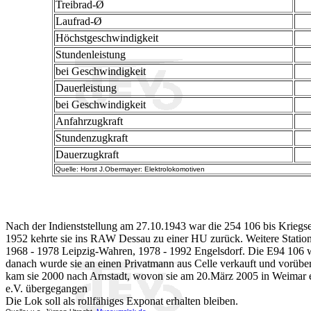
Treibrad-Ø
Laufrad-Ø
Höchstgeschwindigkeit
Stundenleistung
bei Geschwindigkeit
Dauerleistung
bei Geschwindigkeit
Anfahrzugkraft
Stundenzugkraft
Dauerzugkraft
Quelle: Horst J.Obermayer: Elektrolokomotiven
Nach der Indienststellung am 27.10.1943 war die 254 106 bis Kriegs
1952 kehrte sie ins RAW Dessau zu einer HU zurück. Weitere Statio
1968 - 1978 Leipzig-Wahren, 1978 - 1992 Engelsdorf. Die E94 106 wa
danach wurde sie an einen Privatmann aus Celle verkauft und vorübe
kam sie 2000 nach Arnstadt, wovon sie am 20.März 2005 in Weimar ein
e.V. übergegangen
Die Lok soll als rollfähiges Exponat erhalten bleiben.