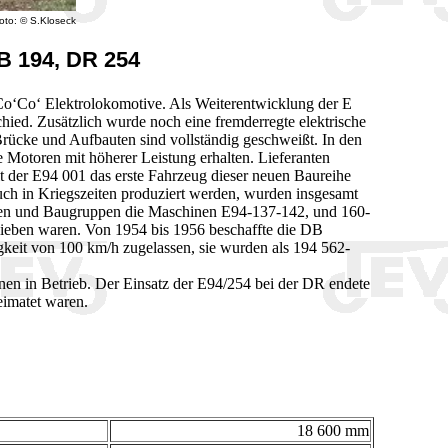
oto: © S.Kloseck
B 194, DR 254
 Co‘Co‘ Elektrolokomotive. Als Weiterentwicklung der E
ied. Zusätzlich wurde noch eine fremderregte elektrische
rücke und Aufbauten sind vollständig geschweißt. In den
Motoren mit höherer Leistung erhalten. Lieferanten
er E94 001 das erste Fahrzeug dieser neuen Baureihe
uch in Kriegszeiten produziert werden, wurden insgesamt
ilen und Baugruppen die Maschinen E94-137-142, und 160-
lieben waren. Von 1954 bis 1956 beschaffte die DB
eit von 100 km/h zugelassen, sie wurden als 194 562-
en in Betrieb. Der Einsatz der E94/254 bei der DR endete
eimatet waren.
18 600 mm