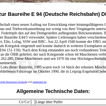
F
zur Baureihe E 94 (Deutsche Reichsbahn) D
schaft einen neuen Auftrag zur Entwicklung einer leistungsfähigeren
bau und Triebwerksanordnung nur wenig von ihrer Vorgängerin untersch
 Federtöpfe den auf den Drehgestellen aufliegenden Brückenrahmen. B
er Baureihe E44/5 verwendet. Spätere Lieferungen haben verschiedene 
i, Elin, Lofag, SSW und BBC. Am 22.April 1940 konnte der DRG mit d
ls Kriegslok eingestuft und konnte dadurch in weiteren Exemplaren a
, E94 151-159). Nach dem Krieg entstanden aus noch vorhandenen Te
an die ÖBB geliefert, der nach Kriegsende schon 44 Maschienen verb
2-285. Diese Maschienen sind seit 1970 für eine Höchstgeschwindigk
nummeriert.
oks dieser Baureihe, 1985 waren noch 14 Stück der robusten Maschin
verbliebenen Fahrzeuge im Oktober 1990, die in Leipzig-Engelsdorf beh
haft Deutsches Krokodil
und
elektrolok.de
Allgemeine Technische Daten:
Co‘Co‘
Länge über Puffer