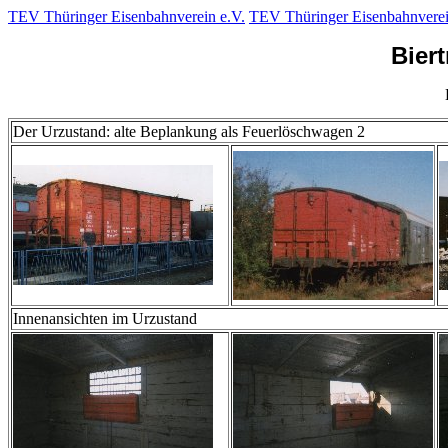
TEV Thüringer Eisenbahnverein e.V.
TEV Thüringer Eisenbahnverei
Bier
Der Urzustand: alte Beplankung als Feuerlöschwagen 2
Innenansichten im Urzustand