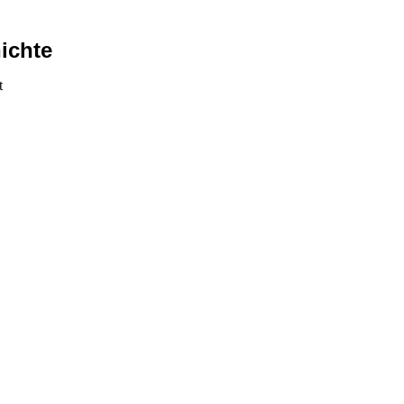
ichte
t