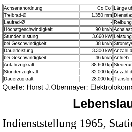
Achsenanordnung
Co‘Co‘
Länge üb
Treibrad-Ø
1.350 mm
Dienstla
Laufrad-Ø
-
Reibung
Höchstgeschwindigkeit
90 km/h
Achslast
Stundenleistung
3.660 kW
Leistung
bei Geschwindigkeit
38 km/h
Stromsy
Dauerleistung
3.300 kW
Anzahl d
bei Geschwindigkeit
46 km/h
Antrieb
Anfahrzugkraft
38.600 kp
Steueru
Stundenzugkraft
32.000 kp
Anzahl d
Dauerzugkraft
28.000 kp
Transfor
Quelle: Horst J.Obermayer: Elektrolokom
Lebenslau
Indienststellung 1965, Stat