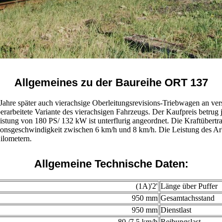
Allgemeines zu der Baureihe ORT 137
e später auch vierachsige Oberleitungsrevisions-Triebwagen an versc
rbeitete Variante des vierachsigen Fahrzeugs. Der Kaufpreis betrug 
istung von 180 PS/ 132 kW ist unterflurig angeordnet. Die Kraftübert
ionsgeschwindigkeit zwischen 6 km/h und 8 km/h. Die Leistung des Ar
ilometern.
Allgemeine Technische Daten:
(1A)'2'
Länge über Puffer
950 mm
Gesamtachsstand
950 mm
Dienstlast
80 /7,5 km/h
Reibungslast