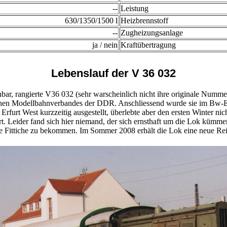
--
Leistung
630/1350/1500 l
Heizbrennstoff
--
Zugheizungsanlage
ja / nein
Kraftübertragung
Lebenslauf der V 36 032
hbar, rangierte V36 032 (sehr warscheinlich nicht ihre originale Numm
schen Modellbahnverbandes der DDR. Anschliessend wurde sie im Bw-Erfu
Erfurt West kurzzeitig ausgestellt, überlebte aber den ersten Winter n
eider fand sich hier niemand, der sich ernsthaft um die Lok kümmert
ne Fittiche zu bekommen. Im Sommer 2008 erhält die Lok eine neue Reic