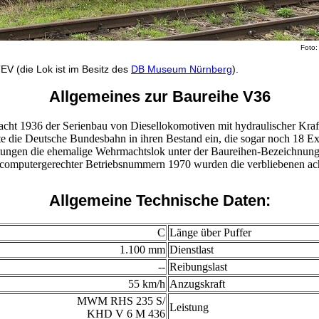
Foto:
V (die Lok ist im Besitz des
DB Museum Nürnberg
).
Allgemeines zur Baureihe V36
t 1936 der Serienbau von Diesellokomotiven mit hydraulischer Kraf
te die Deutsche Bundesbahn in ihren Bestand ein, die sogar noch 18 
ltungen die ehemalige Wehrmachtslok unter der Baureihen-Bezeichnun
computergerechter Betriebsnummern 1970 wurden die verbliebenen ach
Allgemeine Technische Daten:
C
Länge über Puffer
1.100 mm
Dienstlast
--
Reibungslast
55 km/h
Anzugskraft
MWM RHS 235 S/
Leistung
KHD V 6 M 436