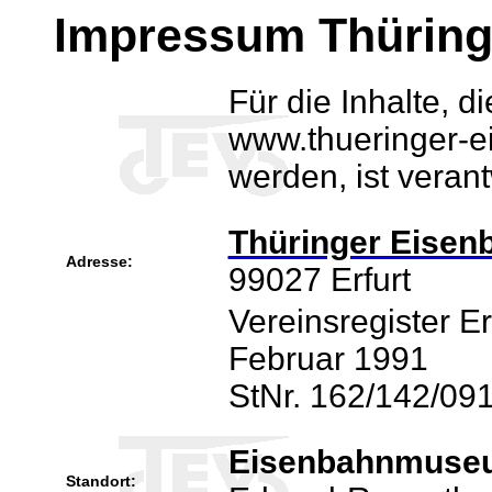
Impressum Thüringe
Für die Inhalte, d
www.thueringer-e
werden, ist verant
Thüringer Eisenb
Adresse:
99027 Erfurt
Vereinsregister E
Februar 1991
StNr. 162/142/09
Eisenbahnmuse
Standort: