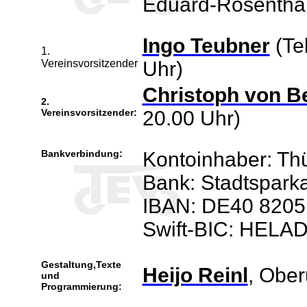
Eduard-Rosentha
Ingo Teubner
(Te
1.
Vereinsvorsitzender
Uhr)
Christoph von B
2.
Vereinsvorsitzender:
20.00 Uhr)
Bankverbindung:
Kontoinhaber: Thü
Bank: Stadtsparka
IBAN: DE40 8205
Swift-BIC: HEL
Gestaltung,Texte
Heijo Reinl
, Ober
und
Programmierung: