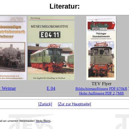
Literatur:
TEV Flyer
 Weimar
E 04
Bildschirmauflösung PDF 670kB
Hohe Auflösung PDF 2,7MB
[Zurück]
[Zur zur Hauptseite]
.
mail an unseren Webmaster:
Heijo Reinl