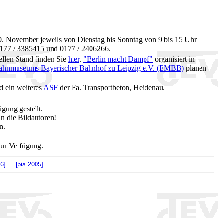
 November jeweils von Dienstag bis Sonntag von 9 bis 15 Uhr
: 0177 / 3385415 und 0177 / 2406266.
llen Stand finden Sie
hier
.
"Berlin macht Dampf"
organisiert in
ahnmuseums Bayerischer Bahnhof zu Leipzig e.V. (EMBB)
planen
 ein weiteres
ASF
der Fa. Transportbeton, Heidenau.
ügung gestellt.
 die Bildautoren!
n.
zur Verfügung.
6]
[bis 2005]