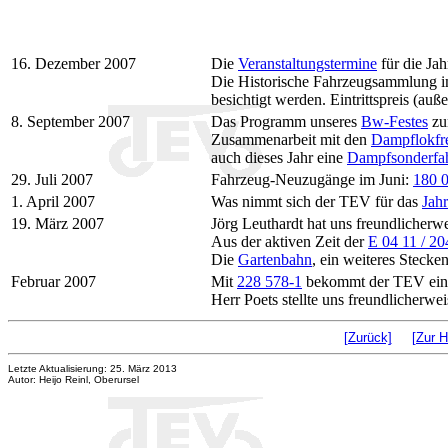
16. Dezember 2007
Die
Veranstaltungstermine
für die Jah
Die Historische Fahrzeugsammlung i
besichtigt werden. Eintrittspreis (a
8. September 2007
Das Programm unseres
Bw-Festes
zu
Zusammenarbeit mit den
Dampflokfre
auch dieses Jahr eine
Dampfsonderfahr
29. Juli 2007
Fahrzeug-Neuzugänge im Juni:
180 
1. April 2007
Was nimmt sich der TEV für das
Jah
19. März 2007
Jörg Leuthardt hat uns freundlicherw
Aus der aktiven Zeit der
E 04 11 / 20
Die
Gartenbahn
, ein weiteres Stecke
Februar 2007
Mit
228 578-1
bekommt der TEV eine
Herr Poets stellte uns freundlicher
[Zurück]
[Zur H
Letzte Aktualisierung: 25. März 2013
Autor: Heijo Reinl, Oberursel