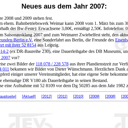
Neues aus dem Jahr 2007:
re 2008 und 2009 stehen fest.
m ehem. Bahnbetriebswerk Weimar kann 2008 vom 1. März bis zum 30.
ußerhalb der Bw-Feste): Erwachsene 3,00€, ermäßigt 2,50€. Infotelefon
m Saisonausklang 2007 und zum Weimarer Zwiebelfest steht, den aktue
unden Berlin e.V.
eine Sonderfahrt aus Berlin, die Freunde des
Eisenb
t mit ihrer 52 8154
aus Leipzig.
014-2
(ex DR-Baureihe 230), eine Dauerleihgabe des DB Museums, und
r 2007
vor?
eise zwei Bilder der
118 078 / 228 578
aus ihrer Plandienstzeit zur Verf
4 011
bekamen wir Bilder von Dieter Wünschmann. Herzlichen Dank an
npferd einiger unserer Vereinsmitglieder, hat eine eigene Seite bekomme
 ehemalige DR V180 als Dauerleihgabe in seinen Bestand.
weise eine Aufnahme mit 52 8109 vor dem Dg 50285 aus dem Jahr 1982 
auptseite]
[Aktuell]
[2012]
[2011]
[2010]
[2009]
[2008]
[200