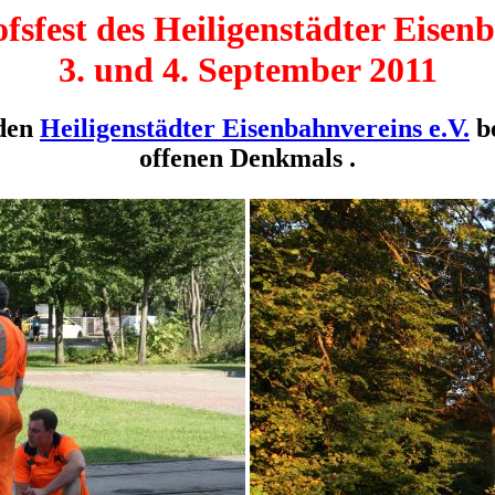
sfest des Heiligenstädter Eisenb
3. und 4. September 2011
 den
Heiligenstädter Eisenbahnvereins e.V.
b
offenen Denkmals .