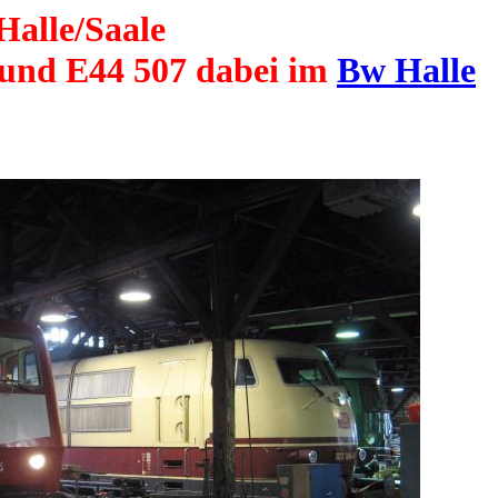
alle/Saale
4 und E44 507 dabei im
Bw Halle