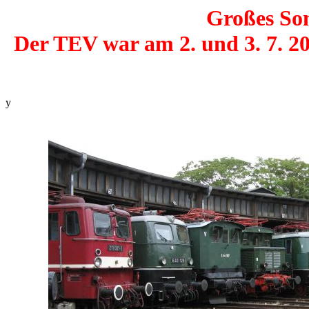
Großes So
Der TEV war am 2. und 3. 7. 20
y