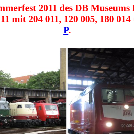
mmerfest 2011 des DB Museums H
11 mit 204 011, 120 005, 180 01
P
.