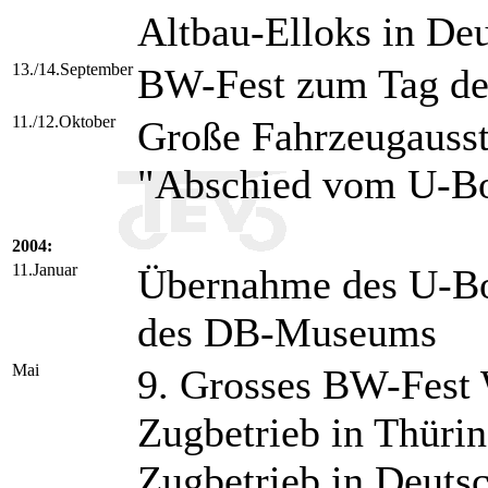
Altbau-Elloks in De
13./14.September
BW-Fest zum Tag de
11./12.Oktober
Große Fahrzeugauss
"Abschied vom U-Bo
2004:
11.Januar
Übernahme des U-Bo
des DB-Museums
Mai
9. Grosses BW-Fest 
Zugbetrieb in Thürin
Zugbetrieb in Deuts