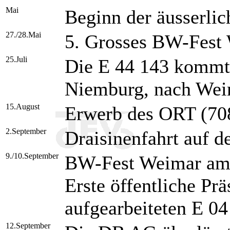
Mai
Beginn der äusserli
27./28.Mai
5. Grosses BW-Fest
25.Juli
Die E 44 143 kommt 
Niemburg, nach We
15.August
Erwerb des ORT (70
2.September
Draisinenfahrt auf 
9./10.September
BW-Fest Weimar am 
Erste öffentliche Prä
aufgearbeiteten E 04
12.September