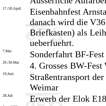
Äusserliche Aufarbe
17./18.April
Eisenbahnfest Arnst
danach wird die V36
Briefkasten) als Le
ueberfuehrt.
7.Mai
Sonderfahrt BF-Fes
29./30.Mai
4. Grosses BW-Fest
19.Juni
Straßentransport de
Weimar
28.Juli
Erwerb der Elok E18