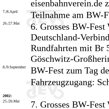
eisenbahnverein.de z
7./8.April
Teilnahme am BW-Fe
26./27.Mai
6. Grosses BW-Fest 
Deutschland-Verbin
Rundfahrten mit Br 
Göschwitz-Großher
8./9.September
BW-Fest zum Tag de
Fahrzeugzugang: Sc
2002:
25./26.Mai
7. Grosses BW-Fest 