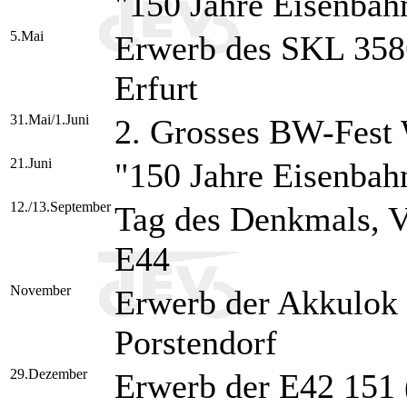
"150 Jahre Eisenbahn
5.Mai
Erwerb des SKL 358
Erfurt
31.Mai/1.Juni
2. Grosses BW-Fest
21.Juni
"150 Jahre Eisenbah
12./13.September
Tag des Denkmals, Vo
E44
November
Erwerb der Akkulok 
Porstendorf
29.Dezember
Erwerb der E42 151 