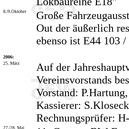
Lokbaureihe E18"
8./9.Oktober
Große Fahrzeugausst
Out der äußerlich re
ebenso ist E44 103 /
2006:
25. März
Auf der Jahreshaupt
Vereinsvorstands best
Vorstand: P.Hartung, 
Kassierer: S.Kloseck
Rechnungsprüfer: H
27./28. Mai