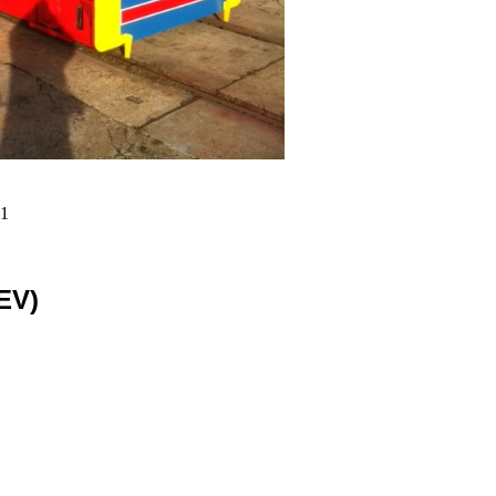
11
EV)