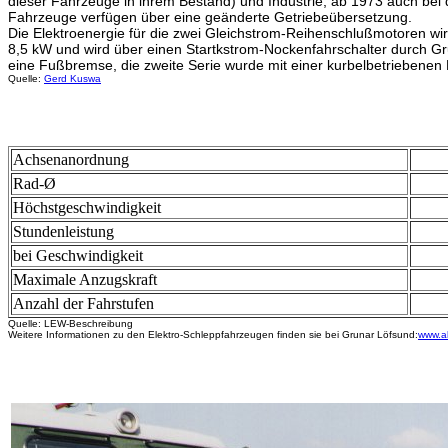
dieser Fahrzeuge in ihrem Bestand) und Industrie, ab 1973 auch bei
Fahrzeuge verfügen über eine geänderte Getriebeübersetzung.
Die Elektroenergie für die zwei Gleichstrom-Reihenschlußmotoren wird
8,5 kW und wird über einen Startkstrom-Nockenfahrschalter durch Gr
eine Fußbremse, die zweite Serie wurde mit einer kurbelbetriebenen
Quelle:
Gerd Kuswa
Achsenanordnung
Rad-Ø
Höchstgeschwindigkeit
Stundenleistung
bei Geschwindigkeit
Maximale Anzugskraft
Anzahl der Fahrstufen
Quelle: LEW-Beschreibung
Weitere Informationen zu den Elektro-Schleppfahrzeugen finden sie bei Grunar Löfsund:
www.a