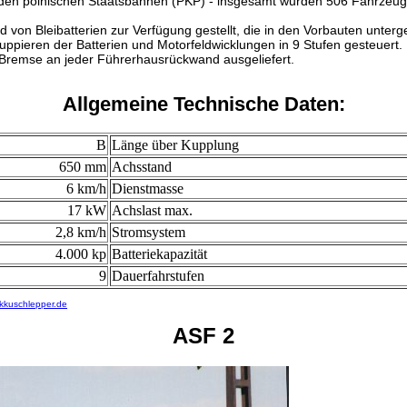
 den polnischen Staatsbahnen (PKP) - insgesamt wurden 506 Fahrzeuge 
 von Bleibatterien zur Verfügung gestellt, die in den Vorbauten unter
uppieren der Batterien und Motorfeldwicklungen in 9 Stufen gesteuert.
 Bremse an jeder Führerhausrückwand ausgeliefert.
Allgemeine Technische Daten:
B
Länge über Kupplung
650 mm
Achsstand
6 km/h
Dienstmasse
17 kW
Achslast max.
2,8 km/h
Stromsystem
4.000 kp
Batteriekapazität
9
Dauerfahrstufen
kkuschlepper.de
ASF 2