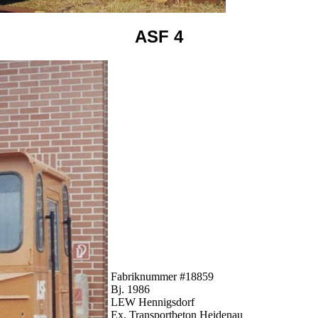
ASF 4
Fabriknummer #18859
Bj. 1986
LEW Hennigsdorf
Ex. Transportbeton Heidenau