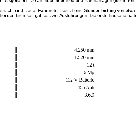
ausgeliefert. Die an Industriebetrieb und Hafenanlagen gelieferten
gebracht sind. Jeder Fahrmotor besitzt eine Stundenleistung von etwa
 Bei den Bremsen gab es zwei Ausführungen: Die erste Bauserie hatte
4.250 mm
1.520 mm
12 t
6 Mp
112 V Batterie
455 Aah
3,6,9