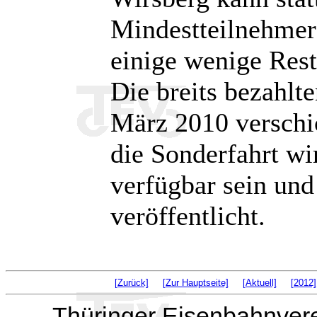
Mindestteilnehmera
einige wenige Res
Die breits bezahlt
März 2010 verschic
die Sonderfahrt wi
verfügbar sein und
veröffentlicht.
[Zurück]
[Zur Hauptseite]
[Aktuell]
[2012]
Thüringer Eisenbahnvere